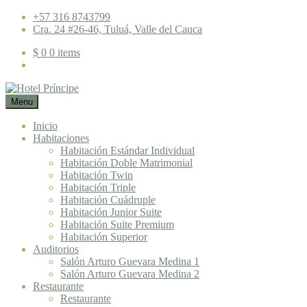
Skip
+57 316 8743799
to
Cra. 24 #26-46, Tuluá, Valle del Cauca
content
$ 0
0 items
Menu
Hotel Príncipe
Somos más que un Hotel, somos tu hogar en Tuluá. Alojamiento, tarifa
Inicio
Habitaciones
Habitación Estándar Individual
Habitación Doble Matrimonial
Habitación Twin
Habitación Triple
Habitación Cuádruple
Habitación Junior Suite
Habitación Suite Premium
Habitación Superior
Auditorios
Salón Arturo Guevara Medina 1
Salón Arturo Guevara Medina 2
Restaurante
Restaurante