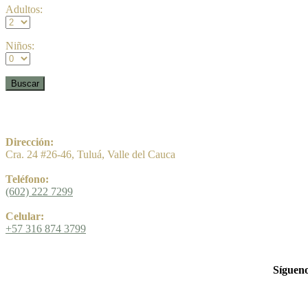
Adultos:
Niños:
Dirección:
Cra. 24 #26-46, Tuluá, Valle del Cauca
Teléfono:
(602) 222 7299
Celular:
+57 316 874 3799
Sígueno